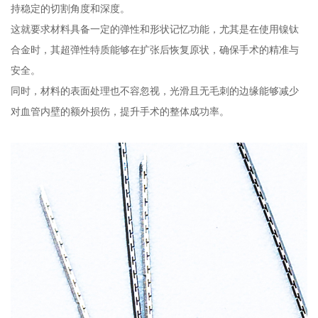
持稳定的切割角度和深度。
这就要求材料具备一定的弹性和形状记忆功能，尤其是在使用镍钛
合金时，其超弹性特质能够在扩张后恢复原状，确保手术的精准与
安全。
同时，材料的表面处理也不容忽视，光滑且无毛刺的边缘能够减少
对血管内壁的额外损伤，提升手术的整体成功率。