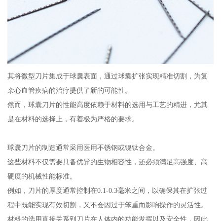
其将微型刀片集成于球囊表面，通过球囊扩张实现精准切割，为复
杂心血管疾病的治疗提供了新的可能性。
然而，球囊刀片的性能高度依赖于材料的选用与工艺的精进，尤其
是在材料的选择上，有着极为严格的要求。
球囊刀片的制造通常采用医用不锈钢或镍钛合金。
这些材料不仅需要具备优异的生物相容性，还必须满足高强度、高
硬度的机械性能标准。
例如，刀片的厚度通常控制在0.1-0.3毫米之间，以确保其在扩张过
程中既能实现有效切割，又不会因过于笨重而影响操作的灵活性。
材料的选用直接关系到刀片在人体内的功能发挥以及安全性，因此