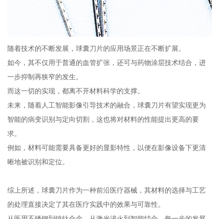
随着技术的不断发展，球囊刀片的应用场景正在不断扩展。
如今，其不仅用于普通的血管扩张，还可与药物涂层技术结合，进
一步抑制再狭窄的发生。
而这一切的实现，都离不开材料科学的支撑。
未来，随着人工智能影像引导技术的融合，球囊刀片有望实现更为
智能的病变识别与定向切割，这也将对材料的性能提出更高的要
求。
例如，材料可能需要具备更好的显影特性，以便在影像设备下更清
晰地被识别和定位。
综上所述，球囊刀片作为一种前沿医疗器械，其材料的选择与工艺
的处理直接决定了其在医疗实践中的效果与可靠性。
从医用不锈钢到镍钛合金，从激光淬火到智能结合，每一步的发展