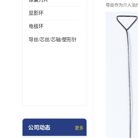
导丝作为介入治
显影环
电极环
导丝/芯丝/芯轴/塑形针
公司动态
更多