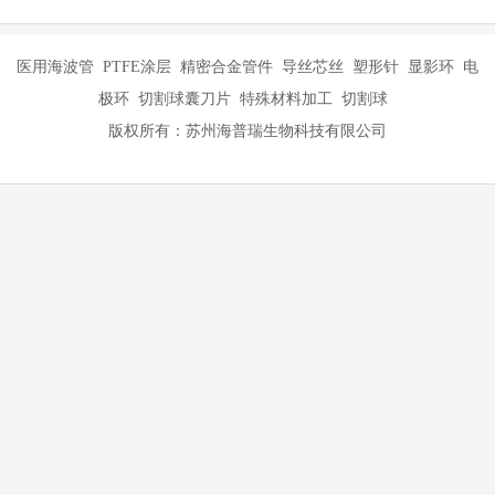
障。
助力医疗技术发展
医用海波管作为精密医疗器材的重要组成部分，其技术进步和性能
提升直接推动了微创治疗领域的发展。
随着材料科学和制造工艺的不断创新，医用海波管将在更多医疗场
景中发挥重要作用，为提升医疗服务水平做出贡献。
在未来，随着医疗需求的不断变化和技术的持续进步，医用海波管
将继续优化其性能特点，满足日益复杂的医疗应用需求，为促进医
疗事业发展注入新的动力。
通过深入了解医用海波管的主要用途和价值，我们可以更好地认识
到这一精密器械在现代医疗中的重要地位。