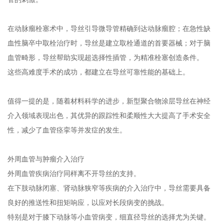
在动脉瘤栓塞术中，导丝引导微导管精确到达动脉瘤腔；在急性缺
血性脑卒中取栓治疗时，导丝是建立取栓通道的首要器械；对于脑
血管畸形，导丝帮助实现超选择性插管，为精准栓塞创造条件。
这些高难度手术的成功，都建立在导丝可靠性能的基础上。
值得一提的是，随着材料科学的进步，新型聚合物涂层导丝在神经
介入领域表现出色，其优异的跟踪性和柔顺性大大提高了手术安全
性，减少了血管痉挛等并发症的发生。
外周血管与肿瘤介入治疗
外周血管疾病治疗同样离不开导丝的支持。
在下肢动脉闭塞、肾动脉狭窄等疾病的介入治疗中，导丝需要具备
良好的推送性和扭矩响应，以应对长段病变的挑战。
特别是对于膝下动脉等小血管病变，细直径导丝的选择尤为关键。