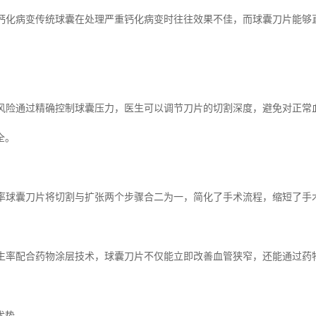
血管钙化病变传统球囊在处理严重钙化病变时往往效果不佳，而球囊刀片能
损伤风险通过精确控制球囊压力，医生可以调节刀片的切割深度，避免对正
全。
成功率球囊刀片将切割与扩张两个步骤合二为一，简化了手术流程，缩短了
窄发生率配合药物涂层技术，球囊刀片不仅能立即改善血管狭窄，还能通过
优势