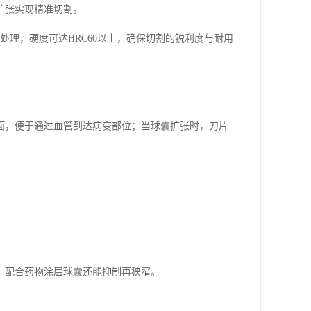
扩张实现精准切割。
火处理，硬度可达HRC60以上，确保切割的锐利度与耐用
面，便于通过血管到达病变部位；当球囊扩张时，刀片
，配合药物涂层球囊还能抑制再狭窄。