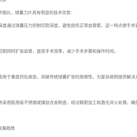
术相比，球囊刀片具有明显的技术优势：
切割深度通过球囊压力控制切割深度，避免损伤正常血管壁，这一特点使手术
扩张切割同时扩张血管，提高手术效率，减少手术步骤和操作时间。
局限适用于重度钙化病变，突破传统球囊扩张的局限性，为复杂病例提供解决
艺优势采用医用级不锈钢或镍钛合金制造，经过精密加工和激光淬火处理，
发展趋势