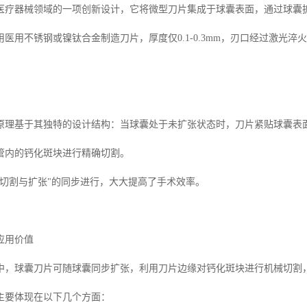
医疗器械领域的一项创新设计，它将微型刀片集成于球囊表面，通过球囊
医用不锈钢或镍钛合金制造刀片，厚度仅0.1-0.3mm，刃口经过激光淬
原理基于其独特的设计结构：当球囊处于未扩张状态时，刀片紧贴球囊表
管内的钙化斑块进行精确切割。
"切割与扩张"的同步进行，大大提高了手术效率。
应用价值
中，球囊刀片可随球囊同步扩张，利用刀片边缘对钙化斑块进行机械切割
主要体现在以下几个方面：