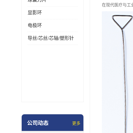
在现代医疗与工
显影环
电极环
导丝/芯丝/芯轴/塑形针
公司动态
更多