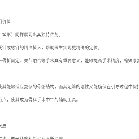
用价值
，塑形针同样展现出其独特优势。
氏针或螺钉的精准植入，帮助医生实现更精确的定位。
于骨折固定、关节融合等手术具有重要意义，能够提高手术精度，缩短康
使其能够适应复杂的骨骼结构，而其足够的刚性又能确保在引导过程中保
特点，使其成为骨科手术中**的辅助工具。
发展
进步，塑形针的创新设计不断涌现。