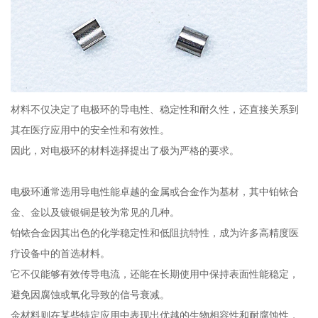
材料不仅决定了电极环的导电性、稳定性和耐久性，还直接关系到
其在医疗应用中的安全性和有效性。
因此，对电极环的材料选择提出了极为严格的要求。
电极环通常选用导电性能卓越的金属或合金作为基材，其中铂铱合
金、金以及镀银铜是较为常见的几种。
铂铱合金因其出色的化学稳定性和低阻抗特性，成为许多高精度医
疗设备中的首选材料。
它不仅能够有效传导电流，还能在长期使用中保持表面性能稳定，
避免因腐蚀或氧化导致的信号衰减。
金材料则在某些特定应用中表现出优越的生物相容性和耐腐蚀性，