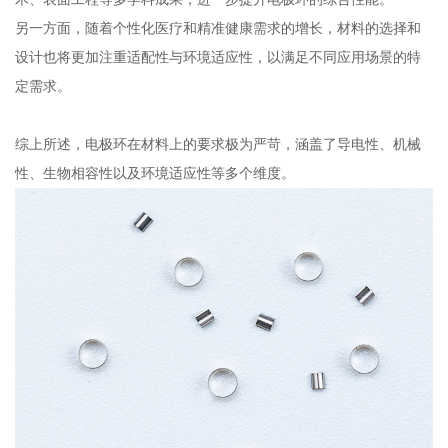
另一方面，随着个性化医疗和精准健康需求的增长，材料的选择和
设计也将更加注重适配性与环境适应性，以满足不同应用场景的特
定需求。
综上所述，电极环在材料上的要求极为严苛，涵盖了导电性、机械
性、生物相容性以及环境适应性等多个维度。