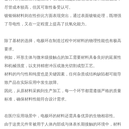
尽管成本较高，但其可靠性备受认可。
镀银铜材料则在性价比方面表现突出，通过表面镀银处理，既增强
了导电性，又在一定程度上提高了抗氧化能力。
除了基材的选择，电极环在制造过程中对材料的物理性能也有极高
要求。
例如，环形主体与微米级接触点的加工需要材料具备良好的延展性
和机械强度，以支持精密冲压或激光切割成型工艺。
材料的均匀性和纯度也是关键因素，任何杂质或结构缺陷都可能导
致产品在实际应用中发生故障。
因此，从原材料采购到生产加工，每一个环节都需遵循严格的质量
标准，确保材料性能符合设计需求。
在医疗应用场景中，电极环的材料还需具备优异的生物相容性。
由于这类元件常被用于人体内部或与体表长期接触的环境中，材料